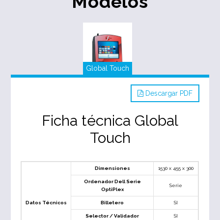
Modelos
Global Touch
Descargar PDF
Ficha técnica Global
Touch
Dimensiones
1530 x 455 x 300
Ordenador Dell Serie
Serie
OptiPlex
Datos Técnicos
Billetero
SI
Selector / Validador
SI